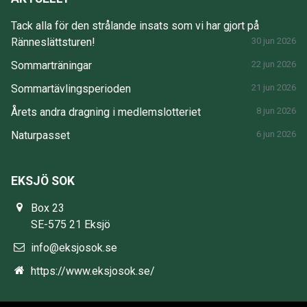
Tack alla för den strålande insats som vi har gjort på
Ränneslättsturen!
30 jun 2026
Sommarträningar
22 jun 2026
Sommartävlingsperioden
21 jun 2026
Årets andra dragning i medlemslotteriet
8 jun 2026
Naturpasset
6 jun 2026
EKSJÖ SOK
Box 23
SE-575 21 Eksjö
info@eksjosok.se
https://www.eksjosok.se/