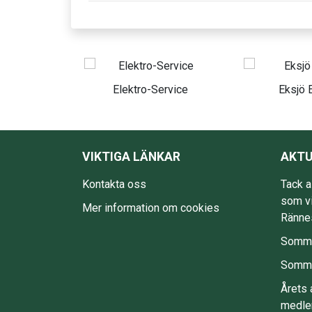
ro-Service
Eksjö Elteam
Eksjö L
VIKTIGA LÄNKAR
AKTU
Kontakta oss
Tack a
som vi
Mer information om cookies
Rännes
Somma
Somma
Årets 
medle