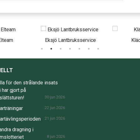
antbruksservice
Klädhuset
ELLT
lla för den strålande insats
 har gjort på
lättsturen!
30 jun 2026
rträningar
22 jun 2026
rtävlingsperioden
21 jun 2026
andra dragning i
mslotteriet
8 jun 2026