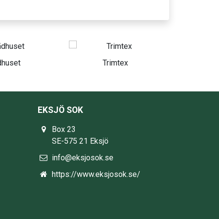
Trimtex
Swedbank
Br
EKSJÖ SOK
Box 23
SE-575 21 Eksjö
info@eksjosok.se
https://www.eksjosok.se/