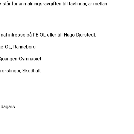
tår för anmälnings-avgiften till tävlingar, är mellan
äl intresse på FB OL eller till Hugo Djurstedt.
inje-OL, Ränneborg
 Sjöängen-Gymnasiet
 micro-slingor, Skedhult
-dagars