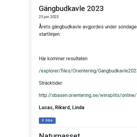
Gängbudkavle 2023
25 jun 2023
Årets gängbudkavle avgjordes under söndagen 
startlinjen.
Här kommer resultaten
/explorer/files/Orientering/Gangbudkavle202
Sträcktider:
http://obasen.orientering.se/winsplits/onl
Lucas, Rikard, Linda
DELA
Naturpasset