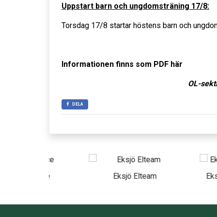
Uppstart barn och ungdomsträning 17/8:
Torsdag 17/8 startar höstens barn och ungdomst
Informationen finns som PDF här
OL-sekt
DELA
ervice
Eksjö Elteam
Eksjö Lantb