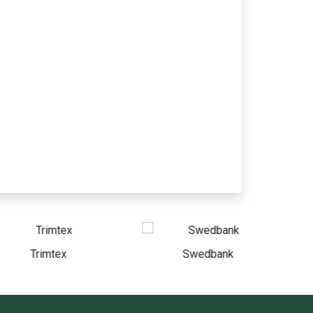
imtex
Swedbank
Bruza