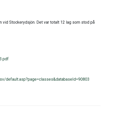
vid Stockerydsjön. Det var totalt 12 lag som stod på
3.pdf
ine/sv/default.asp?page=classes&databaseId=90803