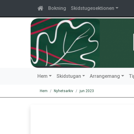
Bokning
Skidstugesektionen
Hem
Skidstugan
Arrangemang
T
Hem
Nyhetsarkiv
jun 2023