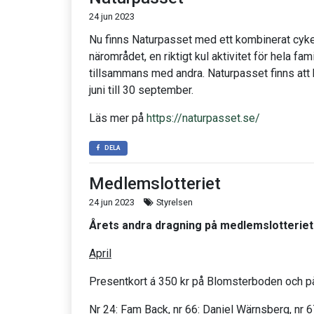
24 jun 2023
Nu finns Naturpasset med ett kombinerat cykel
närområdet, en riktigt kul aktivitet för hela fam
tillsammans med andra. Naturpasset finns att kö
juni till 30 september.
Läs mer på
https://naturpasset.se/
DELA
Medlemslotteriet
24 jun 2023
Styrelsen
Årets andra dragning på medlemslotteriet är
April
Presentkort á 350 kr på Blomsterboden och 
Nr 24: Fam Back, nr 66: Daniel Wärnsberg, nr 6