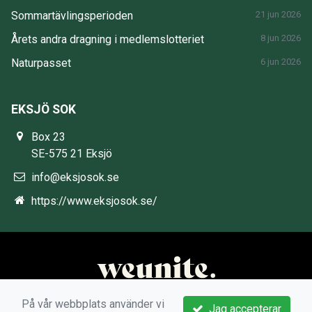
Sommartävlingsperioden
21 jun 2026
Årets andra dragning i medlemslotteriet
8 jun 2026
Naturpasset
6 jun 2026
EKSJÖ SOK
Box 23
SE-575 21 Eksjö
info@eksjosok.se
https://www.eksjosok.se/
På vår webbplats använder vi
Jag accepterar