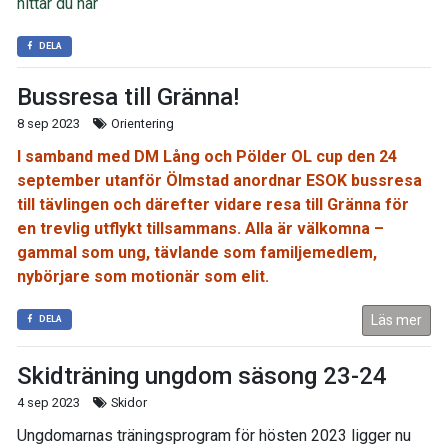
hittar du här
DELA
Bussresa till Gränna!
8 sep 2023
Orientering
I samband med DM Lång och Pölder OL cup den 24
september utanför Ölmstad anordnar ESOK bussresa
till tävlingen och därefter vidare resa till Gränna för
en trevlig utflykt tillsammans. Alla är välkomna –
gammal som ung, tävlande som familjemedlem,
nybörjare som motionär som elit.
Läs mer
DELA
Skidträning ungdom säsong 23-24
4 sep 2023
Skidor
Ungdomarnas träningsprogram för hösten 2023 ligger nu