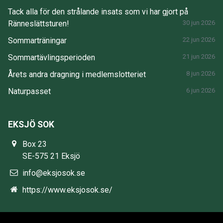
Tack alla för den strålande insats som vi har gjort på
Ränneslättsturen!
30 jun 2026
Sommarträningar
22 jun 2026
Sommartävlingsperioden
21 jun 2026
Årets andra dragning i medlemslotteriet
8 jun 2026
Naturpasset
6 jun 2026
EKSJÖ SOK
Box 23
SE-575 21 Eksjö
info@eksjosok.se
https://www.eksjosok.se/