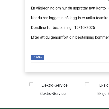
En vägledning om hur du upprättar nytt konto, l
När du har loggat in så lägg in er unika teamk
Deadline för beställning: 19/10/2025
Efter att du genomfört din beställning kommer 
DELA
lektro-Service
Eksjö Elteam
Eksj