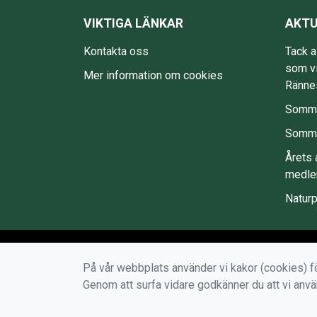
VIKTIGA LÄNKAR
AKTU
Kontakta oss
Tack a
som vi
Mer information om cookies
Rännes
Somma
Somma
Årets 
medle
Natur
På vår webbplats använder vi kakor (cookies) fö
Genom att surfa vidare godkänner du att vi anv