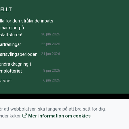
ELLT
lla för den strålande insats
 har gjort på
lättsturen!
30 jun 2026
rträningar
22 jun 2026
rtävlingsperioden
21 jun 2026
andra dragning i
mslotteriet
8 jun 2026
passet
6 jun 2026
r att webbplatsen ska fungera på ett bra sätt för dig.
änder kakor.
Mer information om cookies
.